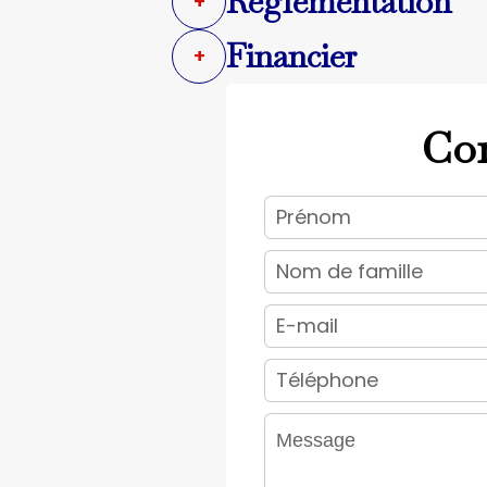
Règlementation
+
Financier
+
Con