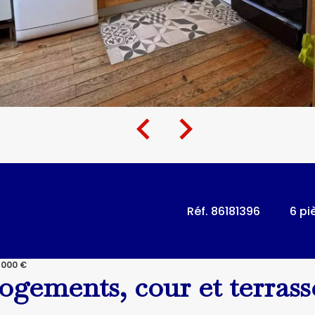
Réf. 86181396
6 pi
 000 €
logements, cour et terrass