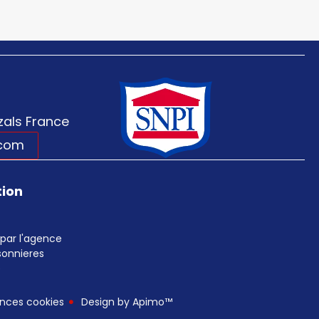
als France
.com
tion
par l'agence
sonnieres
e
nces cookies
Design by
Apimo™