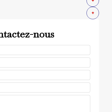
+
+
tactez-nous