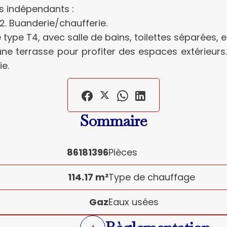
s indépendants :
. Buanderie/chaufferie.
ype T4, avec salle de bains, toilettes séparées, et
e terrasse pour profiter des espaces extérieurs.L
ie.
Sommaire
86181396
Pièces
114.17 m²
Type de chauffage
Gaz
Eaux usées