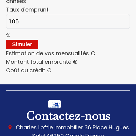
années
Taux d'emprunt
%
Simuler
Estimation de vos mensualités
€
Montant total emprunté
€
Coût du crédit
€
Contactez-nous
Charles Loftie Immobilier
36 Place Hugues
Salel
46250
Cazals France