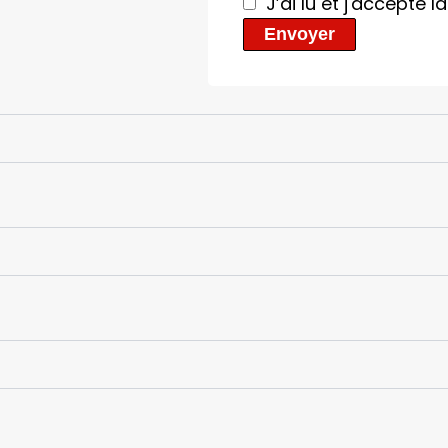
J’ai lu et j'accepte l
Envoyer