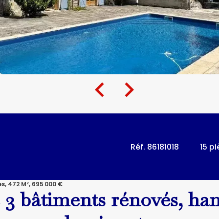
Réf. 86181018
15 p
, 472 M², 695 000 €
3 bâtiments rénovés, hang