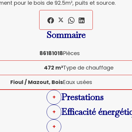
nt pour le bois de 92.5m², puits et source.
Sommaire
86181018
Pièces
472 m²
Type de chauffage
Fioul / Mazout, Bois
Eaux usées
Prestations
+
Efficacité énergéti
+
+